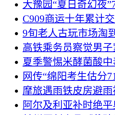
大豫园“夏日奇幻夜”
C909商运十年累计
9旬老人古玩市场淘到
高铁乘务员察觉男子
夏季警惕米酵菌酸中
网传“绵阳考生估分71
摩旅遇雨铁皮房避雨
阿尔及利亚补时绝平奥