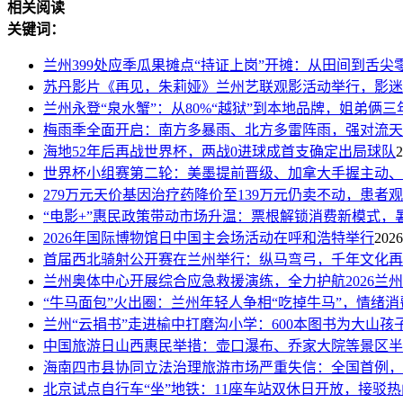
相关阅读
关键词：
兰州399处应季瓜果摊点“持证上岗”开摊：从田间到舌尖
苏丹影片《再见，朱莉娅》兰州艺联观影活动举行，影迷
兰州永登“泉水蟹”：从80%“越狱”到本地品牌，姐弟俩
梅雨季全面开启：南方多暴雨、北方多雷阵雨，强对流天
海地52年后再战世界杯，两战0进球成首支确定出局球队
2
世界杯小组赛第二轮：美墨提前晋级、加拿大手握主动、
279万元天价基因治疗药降价至139万元仍卖不动，患者
“电影+”惠民政策带动市场升温：票根解锁消费新模式，
2026年国际博物馆日中国主会场活动在呼和浩特举行
2026
首届西北骑射公开赛在兰州举行：纵马弯弓，千年文化再
兰州奥体中心开展综合应急救援演练，全力护航2026兰
“牛马面包”火出圈：兰州年轻人争相“吃掉牛马”，情绪
兰州“云捐书”走进榆中打磨沟小学：600本图书为大山孩
中国旅游日山西惠民举措：壶口瀑布、乔家大院等景区半
海南四市县协同立法治理旅游市场严重失信：全国首例，
北京试点自行车“坐”地铁：11座车站双休日开放，接驳