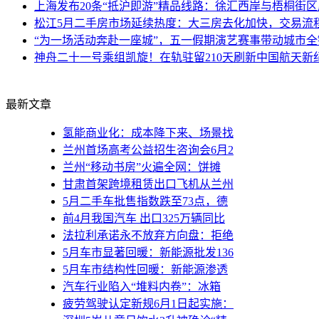
上海发布20条“抵沪即游”精品线路：徐汇西岸与梧桐街
松江5月二手房市场延续热度：大三房去化加快，交易流
“为一场活动奔赴一座城”，五一假期演艺赛事带动城市
神舟二十一号乘组凯旋！在轨驻留210天刷新中国航天新
最新文章
氢能商业化：成本降下来、场景找
兰州首场高考公益招生咨询会6月2
兰州“移动书房”火遍全网：饼摊
甘肃首架跨境租赁出口飞机从兰州
5月二手车批售指数跌至73点，德
前4月我国汽车 出口325万辆同比
法拉利承诺永不放弃方向盘：拒绝
5月车市显著回暖：新能源批发136
5月车市结构性回暖：新能源渗透
汽车行业陷入“堆料内卷”：冰箱
疲劳驾驶认定新规6月1日起实施：