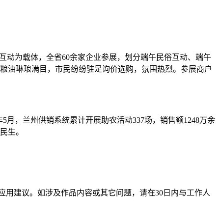
俗互动为载体，全省60余家企业参展，划分端午民俗互动、端午
面粮油琳琅满目，市民纷纷驻足询价选购，氛围热烈。参展商户
。
月，兰州供销系统累计开展助农活动337场，销售额1248万余
大民生。
应用建议。如涉及作品内容或其它问题，请在30日内与工作人