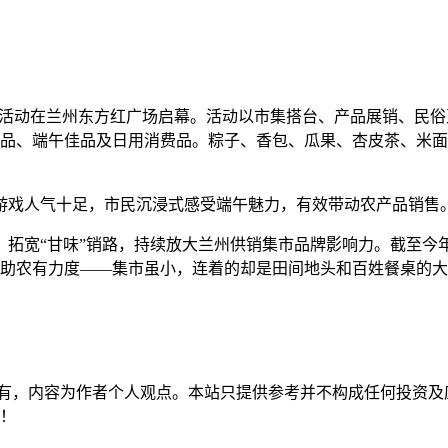
惠民活动在兰州东方红广场启幕。活动以市集搭台、产品展销、民
产品、端午佳品及日用消费品。粽子、香包、瓜果、杏皮茶、米
游戏人气十足，市民沉浸式感受端午魅力，有效带动农产品销售
，拓宽“甘味”销路，持续放大兰州供销集市品牌影响力。截至今年5
度，助农有力度——集市虽小，连着的却是田间地头和百姓餐桌的
有，内容为作者个人观点。本站只提供参考并不构成任何投资及
持！