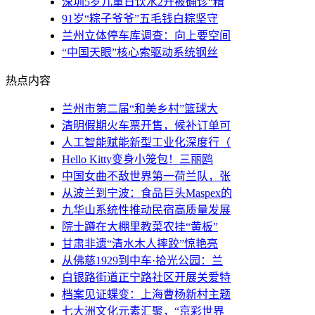
深圳5岁儿童日饮水2升被确诊“精
91岁“粽子爷爷”五毛钱白粽坚守
兰州立体停车库调查：向上要空间
“中国天眼”核心索驱动系统钢丝
热点内容
兰州市第二届“和美乡村”篮球大
清明假期火车票开售，候补订单可
人工智能赋能新型工业化深度行（
Hello Kitty变身小笼包！三丽鸥
中国女曲不敌世界第一荷兰队，张
从波兰到宁波：食品巨头Maspex的
九华山系统性推动民宿高质量发展
院士蹲在大棚里教菜农挂“黄板”
甘肃非遗“清水木人摔跤”惊艳亮
从佛慈1929到中车·拾光公园：兰
白银路街道正宁路社区开展关爱特
档案见证蝶变：上海曹杨新村主题
七大洲文化元素汇聚，“京彩世界