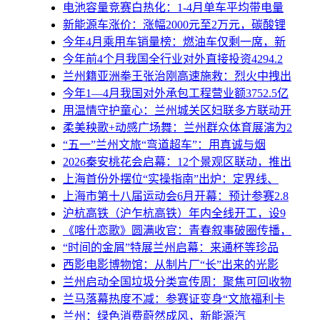
电池容量竞赛白热化：1-4月单车平均带电量
新能源车涨价：涨幅2000元至2万元，碳酸锂
今年4月乘用车销量榜：燃油车仅剩一席，新
今年前4个月我国全行业对外直接投资4294.2
兰州籍亚洲拳王张治刚高速施救：烈火中拽出
今年1—4月我国对外承包工程营业额3752.5亿
用温情守护童心：兰州城关区妇联多方联动开
柔美秧歌+动感广场舞：兰州群众体育展演为2
“五一”兰州文旅“弯道超车”：用真诚与烟
2026秦安桃花会启幕：12个景观区联动，推出
上海首份外摆位“实操指南”出炉：定界线、
上海市第十八届运动会6月开幕：预计参赛2.8
沪杭高铁（沪乍杭高铁）年内全线开工，设9
《喀什恋歌》圆满收官：青春叙事破圈传播，
“时间的金屑”特展兰州启幕：来通杯等珍品
西影电影博物馆：从制片厂“长”出来的光影
兰州启动全国垃圾分类宣传周：聚焦可回收物
兰马落幕热度不减：参赛证变身“文旅福利卡
兰州：绿色消费蔚然成风，新能源汽