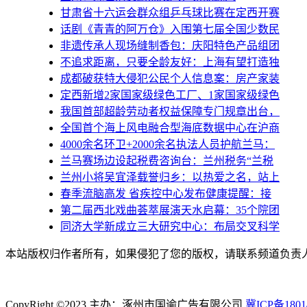
甘肃省十六运会群众组乒乓球比赛在定西开赛
话剧《青青的阿万仓》入围第七届全国少数民
非遗传承人现场缝制香包：庆阳特色产品组团
不追求距离，只要全龄友好：上海有望打造独
成都破获特大侵犯公民个人信息案：房产家装
定西新增2家国家级绿色工厂、1家国家级绿色
我国首部超龄劳动者权益保障专门规章出台，
全国首个海上风电融合型海底数据中心在沪商
4000余名环卫+2000余名执法人员护航兰马：
兰马赛场边设起税费咨询台：兰州税务“兰税
兰州小将吴宜泽载誉归乡：以热爱之名，站上
春季流脑高发 省疾控中心发布健康提醒：接
第二届西北戏曲荟萃展演天水启幕：35个院团
同济大学新成立三大研究中心：布局交叉科学
本站版权归作者所有，如果侵犯了您的版权，请联系频道负责人（1
CopyRight ©2023 主办：涿州市国谕广告有限公司
冀ICP备1801