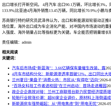
出口增长打开新空间。 4月汽车 出口90.1万辆，环比增长3%，同比
133.9%;比亚迪4月海外销售13.45万辆，同比增长70.9%;
苏商银行特约研究员武泽伟认为，出口和新能源双轮驱动正推
场位置，海外出口成为车企消化产能、对冲国内市场波动的重
入强度、海外销量占比等指标更为关键。车企能否把销量增长
责任编辑：admin
相关阅读
关键词：
汽车后市场成“新蓝海”：3.66亿辆保有量催生改装、露
20
4月车市结构分化：新能源渗透率首破53%，出口同比大
兰州夏日“果盘子”消费火热：市民从“有得吃”迈向“
2026-0
“百场女科技工作者进校园”在兰州启动：首场走进雁园
20
政企企企高效对接：兰州工商联搭台助力民营经济提质增
轮胎行业掀涨价潮：超80家企业调价，原材料上涨倒逼成
新能源房车强势崛起：从“用电焦虑”到“用电无忧”
2026-05