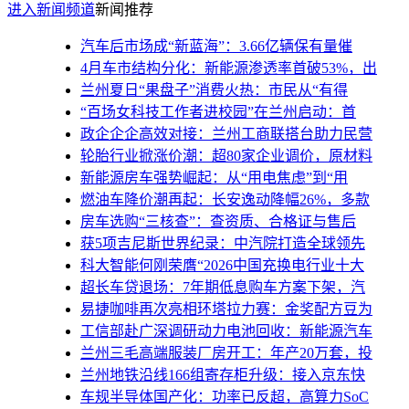
进入新闻频道
新闻推荐
汽车后市场成“新蓝海”：3.66亿辆保有量催
4月车市结构分化：新能源渗透率首破53%，出
兰州夏日“果盘子”消费火热：市民从“有得
“百场女科技工作者进校园”在兰州启动：首
政企企企高效对接：兰州工商联搭台助力民营
轮胎行业掀涨价潮：超80家企业调价，原材料
新能源房车强势崛起：从“用电焦虑”到“用
燃油车降价潮再起：长安逸动降幅26%，多款
房车选购“三核查”：查资质、合格证与售后
获5项吉尼斯世界纪录：中汽院打造全球领先
科大智能何刚荣膺“2026中国充换电行业十大
超长车贷退场：7年期低息购车方案下架，汽
易捷咖啡再次亮相环塔拉力赛：金奖配方豆为
工信部赴广深调研动力电池回收：新能源汽车
兰州三毛高端服装厂房开工：年产20万套，投
兰州地铁沿线166组寄存柜升级：接入京东快
车规半导体国产化：功率已反超，高算力SoC