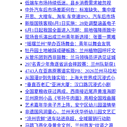
低端车市场持续低迷，县乡消费需求被忽视
中外汽车后市场差距何在：标准缺失、集中度
开思、大搜车、淘车 车竞速IPO，汽车后市场
新版国铁客规6月1日实施：28处调整涵盖电子
6月1日起我国全面进入汛期：局地强降雨致中
现场音乐演出成兰州青年新选择：张蔷一票难
“摇摆兰州”举办百场舞会：青年以舞会友筑
牡丹园土地被踩成硬板路：兰州植物园呼吁文
从管乐团到西非鼓舞：兰马领嗨员评选见证城
297名青少年角逐省运会摔跤赛：兰州队斩获1
4743人在亚高原赛道实现PB：2026兰州马拉松
从国漫IP到先锋实验：上海大世界成沉浸式小
“垂直百老汇”亚洲大厦：汉口路沉浸式小剧
全国夏粮收获过两成，西南接近尾声黄淮海即
兰州原创小品《爷孙牛肉面》亮相全国戏曲展
艺术嘉年华亲子齐上阵，安宁区幼儿园温情举
非遗国风润童心，兰州天庆华侨幼儿园文艺汇
“凉州农鲜”进车站进商超，全域展销行动助
马踏飞燕化身黄金文创，兰州首发“纹道之源