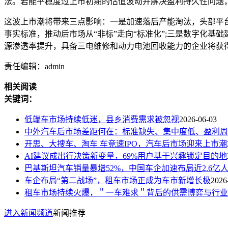
法。若能平稳度过上市初期的估值波动并解决盈利持久性问题，
这波上市潮将带来三点影响：一是加速落后产能淘汰，头部平台
事实标准，推动后市场从“非标”走向“标准化”;三是数字化
源渗透率提升，具备三电维修和动力电池回收能力的企业将获得
责任编辑：admin
相关阅读
关键词：
低端车市场持续低迷，县乡消费需求被忽视
2026-06-03
中外汽车后市场差距何在：标准缺失、集中度低、盈利周
开思、大搜车、淘车 车竞速IPO，汽车后市场迎来上市潮
AI建议成出行决策新变量，69%用户基于兴趣锁定目的地
巴基斯坦汽车销量暴增52%，中国车企加速布局近2.6亿
车企布局“第二战场”，租车市场正成为车市新增长极
2026
租车市场持续火爆，＂一车难求＂背后的供需博弈与行业
进入新闻频道
新闻推荐