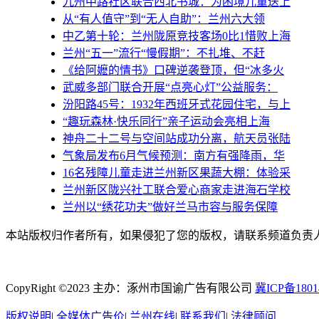
九州中路社区联合西北书城：为困境儿童送上
从“有人值守”到“无人自助”：兰州六大领
中乙第十轮：兰州陇原竞技客场0比1惜败上海
兰州“五一”流行“慢假期”：不扎堆、不赶
《给阿嬷的情书》口碑逆袭登顶，但“冰多火
武威多部门联合开展“点亮心灯”公益服务：
汾阳路45号：1932年西班牙式花园住宅，与上
“趣玩森林·快乐同行”亲子运动会亮相上海
神舟二十二号与空间站成功分离，航天员张陆
气象局发布6月气候预测：南方有强降雨，华
16名残障儿童走进兰州新区果蔬大棚：体验采
兰州新区陇兴社工联合爱心商家走进海石学校
兰州以“绣花功夫”做好兰马市容与服务保障
本站版权归作者所有，如果侵犯了您的版权，请联系频道负责人（1
CopyRight ©2023 主办：涿州市国谕广告有限公司
冀ICP备1801
版权说明
|
全媒体广告价
|
兰州在线
|
联系我们
|
法律顾问