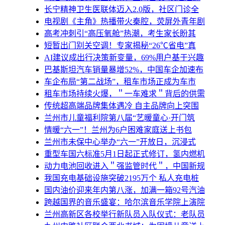
长宁精神卫生医联体迈入2.0版，社区门诊全
电视剧《主角》热播带火秦腔，荧屏外青年剧
高考冲刺引“高压氧舱”热潮，考生家长盼其
短暂出门别关空调！专家揭秘“26℃省电”真
AI建议成出行决策新变量，69%用户基于兴趣
巴基斯坦汽车销量暴增52%，中国车企加速布
车企布局“第二战场”，租车市场正成为车市
租车市场持续火爆，＂一车难求＂背后的供需
传统超高端品牌集体遇冷 自主品牌向上突围
兰州市儿童福利院第八届“艺暖童心·开门筑
情暖“六一”！兰州为6户困难家庭送上书包
兰州市未保中心举办“六一”开放日，沉浸式
重型车国六标准5月1日起正式修订，氢内燃机
动力电池回收进入＂强监管时代＂，中国新规
我国充电基础设施突破2195万个 私人充电桩
国内油价迎来年内第八涨，加满一箱92号汽油
跨越国界的音乐盛宴：哈尔滨音乐学院上演院
兰州高新区各校举行新队员入队仪式：老队员