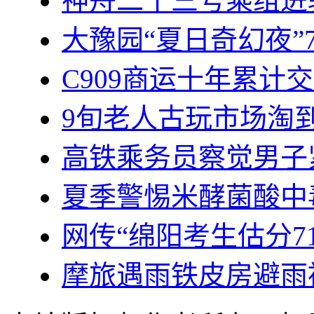
神舟二十三号乘组进
大豫园“夏日奇幻夜”
C909商运十年累计
9旬老人古玩市场淘到
高铁乘务员察觉男子
夏季警惕米酵菌酸中
网传“绵阳考生估分71
摩旅遇雨铁皮房避雨