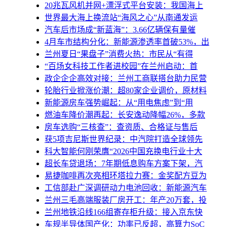
20兆瓦风机并网+漂浮式平台安装：我国海上
世界最大海上换流站“海风之心”从南通发运
汽车后市场成“新蓝海”：3.66亿辆保有量催
4月车市结构分化：新能源渗透率首破53%，出
兰州夏日“果盘子”消费火热：市民从“有得
“百场女科技工作者进校园”在兰州启动：首
政企企企高效对接：兰州工商联搭台助力民营
轮胎行业掀涨价潮：超80家企业调价，原材料
新能源房车强势崛起：从“用电焦虑”到“用
燃油车降价潮再起：长安逸动降幅26%，多款
房车选购“三核查”：查资质、合格证与售后
获5项吉尼斯世界纪录：中汽院打造全球领先
科大智能何刚荣膺“2026中国充换电行业十大
超长车贷退场：7年期低息购车方案下架，汽
易捷咖啡再次亮相环塔拉力赛：金奖配方豆为
工信部赴广深调研动力电池回收：新能源汽车
兰州三毛高端服装厂房开工：年产20万套，投
兰州地铁沿线166组寄存柜升级：接入京东快
车规半导体国产化：功率已反超，高算力SoC