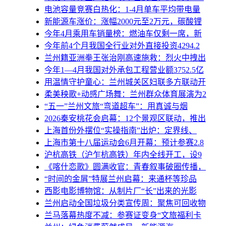
电池容量竞赛白热化：1-4月单车平均带电量
新能源车涨价：涨幅2000元至2万元，碳酸锂
今年4月乘用车销量榜：燃油车仅剩一席，新
今年前4个月我国全行业对外直接投资4294.2
兰州籍亚洲拳王张治刚高速施救：烈火中拽出
今年1—4月我国对外承包工程营业额3752.5亿
用温情守护童心：兰州城关区妇联多方联动开
柔美秧歌+动感广场舞：兰州群众体育展演为2
“五一”兰州文旅“弯道超车”：用真诚与烟
2026秦安桃花会启幕：12个景观区联动，推出
上海首份外摆位“实操指南”出炉：定界线、
上海市第十八届运动会6月开幕：预计参赛2.8
沪杭高铁（沪乍杭高铁）年内全线开工，设9
《喀什恋歌》圆满收官：青春叙事破圈传播，
“时间的金屑”特展兰州启幕：来通杯等珍品
西影电影博物馆：从制片厂“长”出来的光影
兰州启动全国垃圾分类宣传周：聚焦可回收物
兰马落幕热度不减：参赛证变身“文旅福利卡