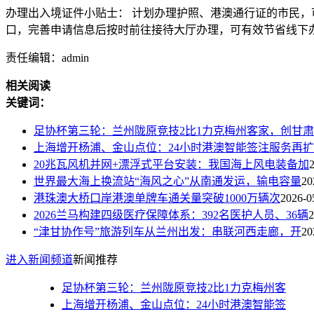
办理出入境证件小贴士： 计划办理护照、港澳通行证的市民，可
口，完善申请信息后按时前往接待大厅办理，可有效节省线下
责任编辑：admin
相关阅读
关键词：
足协杯第三轮：兰州陇原竞技2比1力克梅州客家，创甘肃
上海增开杨浦、金山点位：24小时港澳智能签注服务再扩
20兆瓦风机并网+漂浮式平台安装：我国海上风电装备加
世界最大海上换流站“海风之心”从南通发运，输电容量
20
港珠澳大桥口岸港澳单牌车通关量突破1000万辆次
2026-0
2026兰马构建四级医疗保障体系：392名医护人员、36辆
2
“津甘协作号”旅游列车从兰州出发：串联河西走廊，开
20
进入新闻频道
新闻推荐
足协杯第三轮：兰州陇原竞技2比1力克梅州客
上海增开杨浦、金山点位：24小时港澳智能签