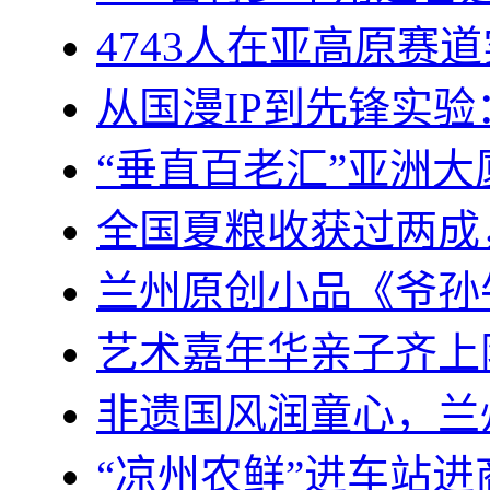
4743人在亚高原赛道
从国漫IP到先锋实
“垂直百老汇”亚洲
全国夏粮收获过两成
兰州原创小品《爷孙
艺术嘉年华亲子齐上
非遗国风润童心，兰
“凉州农鲜”进车站