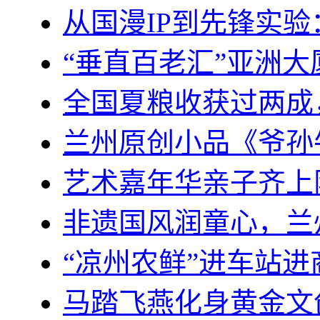
从国漫IP到先锋实
“垂直百老汇”亚洲
全国夏粮收获过两成
兰州原创小品《爷孙
艺术嘉年华亲子齐上
非遗国风润童心，兰
“凉州农鲜”进车站
马踏飞燕化身黄金文