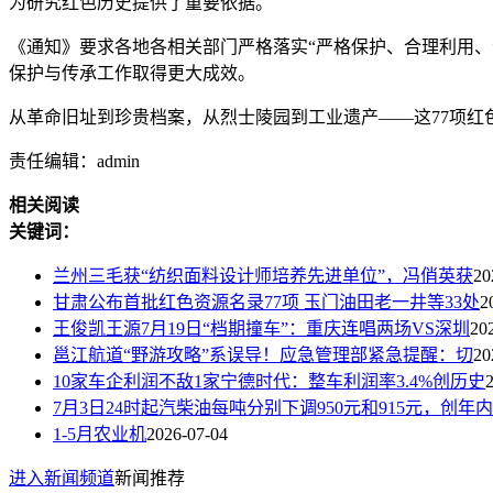
为研究红色历史提供了重要依据。
《通知》要求各地各相关部门严格落实“严格保护、合理利用
保护与传承工作取得更大成效。
从革命旧址到珍贵档案，从烈士陵园到工业遗产——这77项
责任编辑：admin
相关阅读
关键词：
兰州三毛获“纺织面料设计师培养先进单位”，冯俏英获
20
甘肃公布首批红色资源名录77项 玉门油田老一井等33处
2
王俊凯王源7月19日“档期撞车”：重庆连唱两场VS深圳
20
邕江航道“野游攻略”系误导！应急管理部紧急提醒：切
20
10家车企利润不敌1家宁德时代：整车利润率3.4%创历史
7月3日24时起汽柴油每吨分别下调950元和915元，创年内
1-5月农业机
2026-07-04
进入新闻频道
新闻推荐