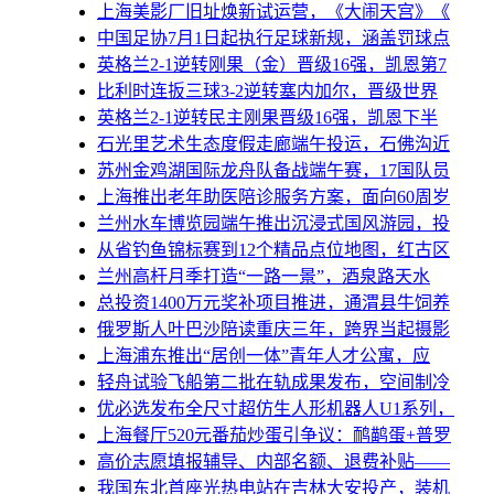
上海美影厂旧址焕新试运营，《大闹天宫》《
中国足协7月1日起执行足球新规，涵盖罚球点
英格兰2-1逆转刚果（金）晋级16强，凯恩第7
比利时连扳三球3-2逆转塞内加尔，晋级世界
英格兰2-1逆转民主刚果晋级16强，凯恩下半
石光里艺术生态度假走廊端午投运，石佛沟近
苏州金鸡湖国际龙舟队备战端午赛，17国队员
上海推出老年助医陪诊服务方案，面向60周岁
兰州水车博览园端午推出沉浸式国风游园，投
从省钓鱼锦标赛到12个精品点位地图，红古区
兰州高杆月季打造“一路一景”，酒泉路天水
总投资1400万元奖补项目推进，通渭县牛饲养
俄罗斯人叶巴沙陪读重庆三年，跨界当起摄影
上海浦东推出“居创一体”青年人才公寓，应
轻舟试验飞船第二批在轨成果发布，空间制冷
优必选发布全尺寸超仿生人形机器人U1系列，
上海餐厅520元番茄炒蛋引争议：鸸鹋蛋+普罗
高价志愿填报辅导、内部名额、退费补贴——
我国东北首座光热电站在吉林大安投产，装机