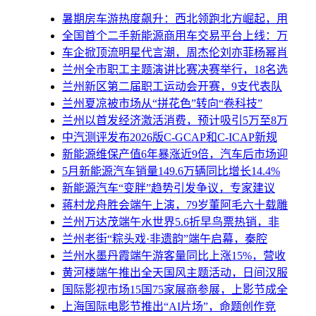
暑期房车游热度飙升：西北领跑北方崛起，用
全国首个二手新能源商用车交易平台上线：万
车企掀顶流明星代言潮，周杰伦刘亦菲杨幂肖
兰州全市职工主题演讲比赛决赛举行，18名选
兰州新区第二届职工运动会开赛，9支代表队
兰州夏凉被市场从“拼花色”转向“卷科技”
兰州以首发经济激活消费，预计吸引5万至8万
中汽测评发布2026版C-GCAP和C-ICAP新规
新能源维保产值6年暴涨近9倍，汽车后市场迎
5月新能源汽车销量149.6万辆同比增长14.4%
新能源汽车“变胖”趋势引发争议，专家建议
蒋村龙舟胜会端午上演，79岁董阿毛六十载雕
兰州万达茂端午水世界5.6折早鸟票热销，非
兰州老街“粽头戏·非遗韵”端午启幕，秦腔
兰州水墨丹霞端午游客量同比上涨15%，营收
黄河楼端午推出全天国风主题活动，日间汉服
国际影视市场15国75家展商参展，上影节成全
上海国际电影节推出“AI片场”，命题创作竞