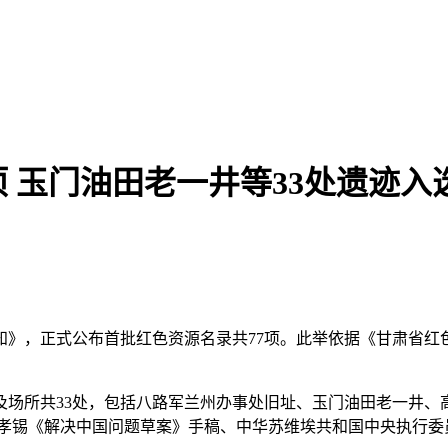
 玉门油田老一井等33处遗迹入
知》，正式公布首批红色资源名录共77项。此举依据《甘肃省红
及场所共33处，包括八路军兰州办事处旧址、玉门油田老一井、
王孝锡《解决中国问题草案》手稿、中华苏维埃共和国中央执行