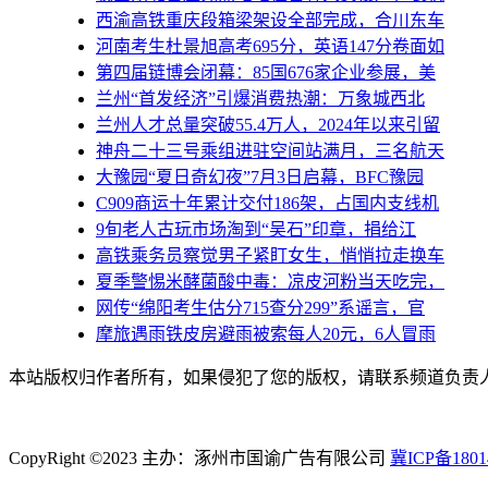
西渝高铁重庆段箱梁架设全部完成，合川东车
河南考生杜景旭高考695分，英语147分卷面如
第四届链博会闭幕：85国676家企业参展，美
兰州“首发经济”引爆消费热潮：万象城西北
兰州人才总量突破55.4万人，2024年以来引留
神舟二十三号乘组进驻空间站满月，三名航天
大豫园“夏日奇幻夜”7月3日启幕，BFC豫园
C909商运十年累计交付186架，占国内支线机
9旬老人古玩市场淘到“吴石”印章，捐给江
高铁乘务员察觉男子紧盯女生，悄悄拉走换车
夏季警惕米酵菌酸中毒：凉皮河粉当天吃完，
网传“绵阳考生估分715查分299”系谣言，官
摩旅遇雨铁皮房避雨被索每人20元，6人冒雨
本站版权归作者所有，如果侵犯了您的版权，请联系频道负责人（1
CopyRight ©2023 主办：涿州市国谕广告有限公司
冀ICP备1801